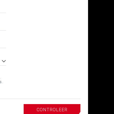
y
s.
CONTROLEER