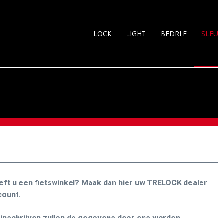
LOCK
LIGHT
BEDRIJF
SLEU
eft u een fietswinkel? Maak dan hier uw TRELOCK dealer
count.
 inschrijven zullen de gegevens door ons worden