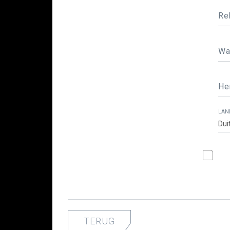
Re
Wa
He
LAN
TERUG