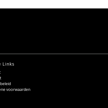
e Links
t
t
beleid
ene voorwaarden