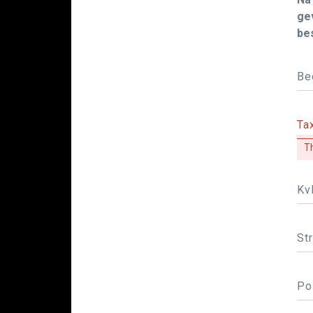
ge
bes
Be
Ta
Th
Kv
Str
Po