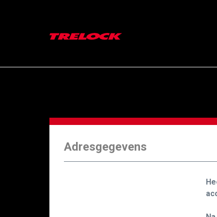
Adresgegevens
He
ac
Na