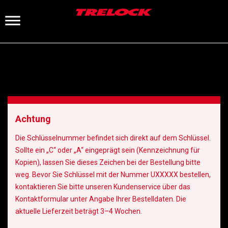
Achtung
Die Schlüsselnummer befindet sich direkt auf dem Schlüssel.
Sollte ein „C“ oder „A“ eingeprägt sein (Kennzeichnung für
Kopien), lassen Sie dieses Zeichen bei der Bestellung bitte
weg. Bevor Sie Schlüssel mit der Nummer UXXXXX bestellen,
kontaktieren Sie bitte unseren Kundenservice über das
Kontaktformular unter Angabe Ihrer Bestelldaten. Die
aktuelle Lieferzeit beträgt 3–4 Wochen.